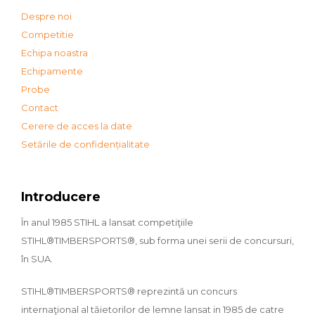
Despre noi
Competitie
Echipa noastra
Echipamente
Probe
Contact
Cerere de acces la date
Setările de confidențialitate
Introducere
În anul 1985 STIHL a lansat competiţiile
STIHL®TIMBERSPORTS®, sub forma unei serii de concursuri,
în SUA.
STIHL®TIMBERSPORTS® reprezintă un concurs
internaţional al tăietorilor de lemne lansat in 1985 de catre