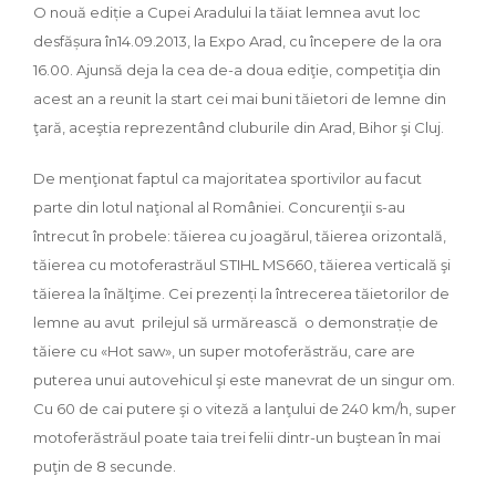
O nouă ediție a Cupei Aradului la tăiat lemnea avut loc
desfășura în14.09.2013, la Expo Arad, cu începere de la ora
16.00. Ajunsă deja la cea de-a doua ediţie, competiţia din
acest an a reunit la start cei mai buni tăietori de lemne din
ţară, aceştia reprezentând cluburile din Arad, Bihor şi Cluj.
De menţionat faptul ca majoritatea sportivilor au facut
parte din lotul naţional al României. Concurenţii s-au
întrecut în probele: tăierea cu joagărul, tăierea orizontală,
tăierea cu motoferastrăul STIHL MS660, tăierea verticală şi
tăierea la înălţime. Cei prezenți la întrecerea tăietorilor de
lemne au avut prilejul să urmărească o demonstrație de
tăiere cu «Hot saw», un super motoferăstrău, care are
puterea unui autovehicul şi este manevrat de un singur om.
Cu 60 de cai putere şi o viteză a lanţului de 240 km/h, super
motoferăstrăul poate taia trei felii dintr-un buştean în mai
puţin de 8 secunde.