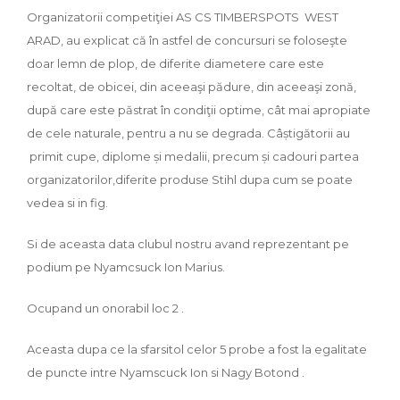
Organizatorii competiţiei AS CS TIMBERSPOTS WEST
ARAD, au explicat că în astfel de concursuri se foloseşte
doar lemn de plop, de diferite diametere care este
recoltat, de obicei, din aceeaşi pădure, din aceeaşi zonă,
după care este păstrat în condiţii optime, cât mai apropiate
de cele naturale, pentru a nu se degrada. Câștigătorii au
primit cupe, diplome și medalii, precum și cadouri partea
organizatorilor,diferite produse Stihl dupa cum se poate
vedea si in fig.
Si de aceasta data clubul nostru avand reprezentant pe
podium pe Nyamcsuck Ion Marius.
Ocupand un onorabil loc 2 .
Aceasta dupa ce la sfarsitol celor 5 probe a fost la egalitate
de puncte intre Nyamscuck Ion si Nagy Botond .